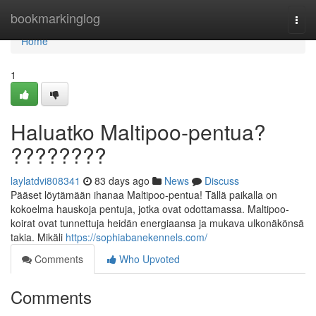
Home
bookmarkinglog
Togg
navi
Home
1
Haluatko Maltipoo-pentua?
????????
laylatdvi808341
83 days ago
News
Discuss
Pääset löytämään ihanaa Maltipoo-pentua! Tällä paikalla on
kokoelma hauskoja pentuja, jotka ovat odottamassa. Maltipoo-
koirat ovat tunnettuja heidän energiaansa ja mukava ulkonäkönsä
takia. Mikäli
https://sophiabanekennels.com/
Comments
Who Upvoted
Comments