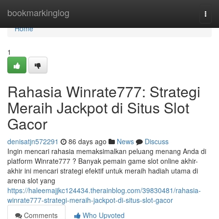
Home
bookmarkinglog
Togg
navi
Home
1
Rahasia Winrate777: Strategi
Meraih Jackpot di Situs Slot
Gacor
denisatjn572291
86 days ago
News
Discuss
Ingin mencari rahasia memaksimalkan peluang menang Anda di
platform Winrate777 ? Banyak pemain game slot online akhir-
akhir ini mencari strategi efektif untuk meraih hadiah utama di
arena slot yang
https://haleemajjkc124434.therainblog.com/39830481/rahasia-
winrate777-strategi-meraih-jackpot-di-situs-slot-gacor
Comments
Who Upvoted