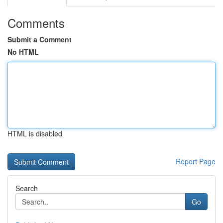
Comments
Submit a Comment
No HTML
HTML is disabled
Report Page
Search
Go