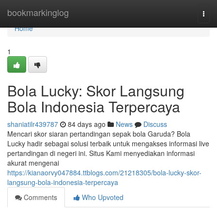
Home
bookmarkinglog
Togg
navi
Home
1
Bola Lucky: Skor Langsung
Bola Indonesia Terpercaya
shaniatilr439787
84 days ago
News
Discuss
Mencari skor siaran pertandingan sepak bola Garuda? Bola
Lucky hadir sebagai solusi terbaik untuk mengakses informasi live
pertandingan di negeri ini. Situs Kami menyediakan informasi
akurat mengenai
https://kianaorvy047884.ttblogs.com/21218305/bola-lucky-skor-
langsung-bola-indonesia-terpercaya
Comments
Who Upvoted