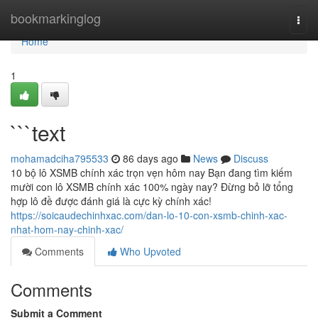
Home
bookmarkinglog
Togg
navi
Home
1
```text
mohamadciha795533
86 days ago
News
Discuss
10 bộ lô XSMB chính xác trọn vẹn hôm nay Bạn đang tìm kiếm
mười con lô XSMB chính xác 100% ngày nay? Đừng bỏ lỡ tổng
hợp lô đề được đánh giá là cực kỳ chính xác!
https://soicaudechinhxac.com/dan-lo-10-con-xsmb-chinh-xac-
nhat-hom-nay-chinh-xac/
Comments
Who Upvoted
Comments
Submit a Comment