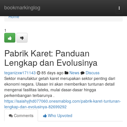
Home
bookmarkinglog
Togg
navi
Home
1
Pabrik Karet: Panduan
Lengkap dan Evolusinya
teganizxw171143
85 days ago
News
Discuss
Sektor manufaktur getah karet merupakan sektor penting dari
ekonomi negara. Ulasan ini akan memberikan tuntunan detail
mengenai fasilitas lateks, mulai dasar-dasar hingga
perkembangan terbarunya .
https://isaiahyjhd077060.onesmablog.com/pabrik-karet-tuntunan-
lengkap-dan-evolusinya-82699292
Comments
Who Upvoted