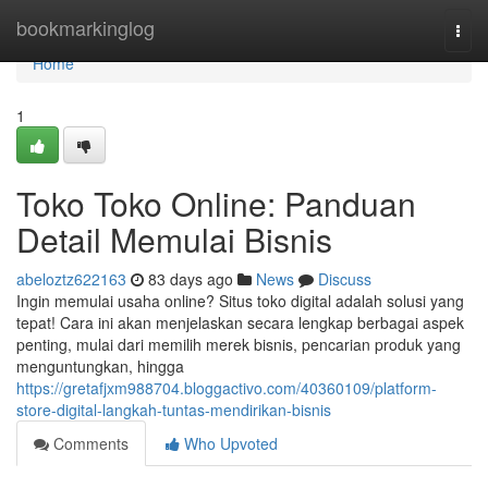
Home
bookmarkinglog
Togg
navi
Home
1
Toko Toko Online: Panduan
Detail Memulai Bisnis
abeloztz622163
83 days ago
News
Discuss
Ingin memulai usaha online? Situs toko digital adalah solusi yang
tepat! Cara ini akan menjelaskan secara lengkap berbagai aspek
penting, mulai dari memilih merek bisnis, pencarian produk yang
menguntungkan, hingga
https://gretafjxm988704.bloggactivo.com/40360109/platform-
store-digital-langkah-tuntas-mendirikan-bisnis
Comments
Who Upvoted