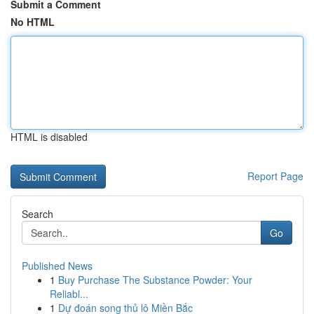
Submit a Comment
No HTML
HTML is disabled
Report Page
Search
Go
Published News
1
Buy Purchase The Substance Powder: Your
Reliabl...
1
Dự đoán song thủ lô Miền Bắc