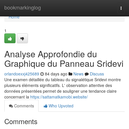
Home
bookmarkinglog
Togg
navi
Home
1
Analyse Approfondie du
Graphique du Panneau Sridevi
orlandoexxj425689
84 days ago
News
Discuss
Une examen détaillée du tableau du signalétique Sridevi montre
plusieurs éléments significatifs. L' observation attentive des
données présentées permet de souligner une tendance claire
concernant la
https://sattamatkamobi.website/
Comments
Who Upvoted
Comments