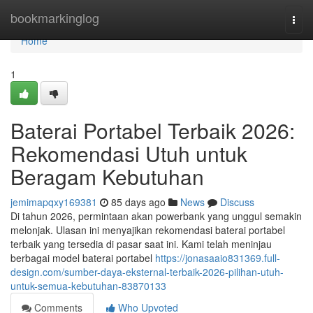
Home
bookmarkinglog
Togg
navi
Home
1
Baterai Portabel Terbaik 2026:
Rekomendasi Utuh untuk
Beragam Kebutuhan
jemimapqxy169381
85 days ago
News
Discuss
Di tahun 2026, permintaan akan powerbank yang unggul semakin
melonjak. Ulasan ini menyajikan rekomendasi baterai portabel
terbaik yang tersedia di pasar saat ini. Kami telah meninjau
berbagai model baterai portabel
https://jonasaaio831369.full-
design.com/sumber-daya-eksternal-terbaik-2026-pilihan-utuh-
untuk-semua-kebutuhan-83870133
Comments
Who Upvoted