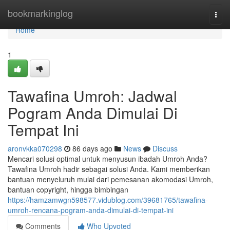
Home
bookmarkinglog
Togg
navi
Home
1
Tawafina Umroh: Jadwal
Pogram Anda Dimulai Di
Tempat Ini
aronvkka070298
86 days ago
News
Discuss
Mencari solusi optimal untuk menyusun ibadah Umroh Anda?
Tawafina Umroh hadir sebagai solusi Anda. Kami memberikan
bantuan menyeluruh mulai dari pemesanan akomodasi Umroh,
bantuan copyright, hingga bimbingan
https://hamzamwgn598577.vidublog.com/39681765/tawafina-
umroh-rencana-pogram-anda-dimulai-di-tempat-ini
Comments
Who Upvoted