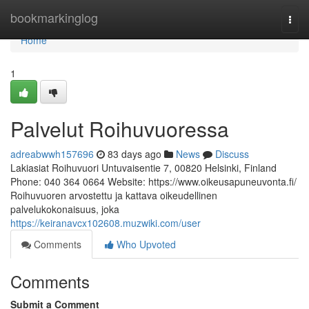
Home
bookmarkinglog
Togg
navi
Home
1
Palvelut Roihuvuoressa
adreabwwh157696
83 days ago
News
Discuss
Lakiasiat Roihuvuori Untuvaisentie 7, 00820 Helsinki, Finland
Phone: 040 364 0664 Website: https://www.oikeusapuneuvonta.fi/
Roihuvuoren arvostettu ja kattava oikeudellinen
palvelukokonaisuus, joka
https://keiranavcx102608.muzwiki.com/user
Comments
Who Upvoted
Comments
Submit a Comment