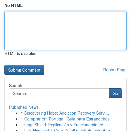
No HTML
HTML is disabled
Report Page
Search
Go
Published News
1
Discovering Hope: Addiction Recovery Servi...
1
Comprar em Portugal: Guia para Estrangeiros
1
LegalShield: Explicación y Funcionamiento
1
Link Nyonya4d: Cara Detail untuk Pemain Baru