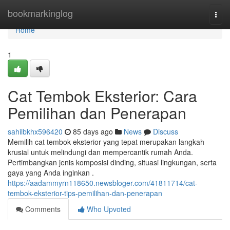
Home
bookmarkinglog
Togg
navi
Home
1
Cat Tembok Eksterior: Cara
Pemilihan dan Penerapan
sahilbkhx596420
85 days ago
News
Discuss
Memilih cat tembok eksterior yang tepat merupakan langkah
krusial untuk melindungi dan mempercantik rumah Anda.
Pertimbangkan jenis komposisi dinding, situasi lingkungan, serta
gaya yang Anda inginkan .
https://aadammyrn118650.newsbloger.com/41811714/cat-
tembok-eksterior-tips-pemilihan-dan-penerapan
Comments
Who Upvoted