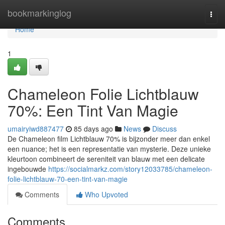
Home
bookmarkinglog
Togg
navi
Home
1
Chameleon Folie Lichtblauw
70%: Een Tint Van Magie
umairyiwd887477
85 days ago
News
Discuss
De Chameleon film Lichtblauw 70% is bijzonder meer dan enkel
een nuance; het is een representatie van mysterie. Deze unieke
kleurtoon combineert de sereniteit van blauw met een delicate
ingebouwde
https://socialmarkz.com/story12033785/chameleon-
folie-lichtblauw-70-een-tint-van-magie
Comments
Who Upvoted
Comments