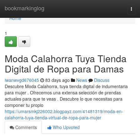
Home
bookmarkinglog
Togg
navi
Home
1
Moda Calahorra Tuya Tienda
Digital de Ropa para Damas
iwanwvgd676045
83 days ago
News
Discuss
Descubre Moda Calahorra, tuya tienda digital de indumentaria
para mujer . Ofrecemos una extensa selección de prendas
actuales para que te veas . Descubre lo que necesitas para
componer tu propio
https://umarsmkj226002.blogpayz.com/41481319/moda-en-
calahorra-tuya-tienda-virtual-de-ropa-para-mujer
Comments
Who Upvoted