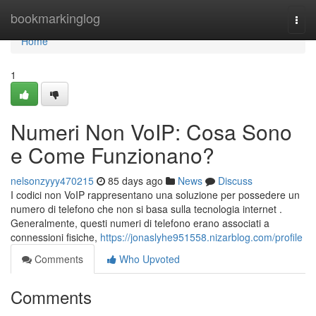
Home
bookmarkinglog
Togg
navi
Home
1
Numeri Non VoIP: Cosa Sono
e Come Funzionano?
nelsonzyyy470215
85 days ago
News
Discuss
I codici non VoIP rappresentano una soluzione per possedere un
numero di telefono che non si basa sulla tecnologia internet .
Generalmente, questi numeri di telefono erano associati a
connessioni fisiche,
https://jonaslyhe951558.nizarblog.com/profile
Comments
Who Upvoted
Comments