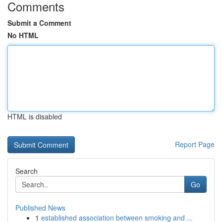
Comments
Submit a Comment
No HTML
HTML is disabled
Report Page
Search
Go
Published News
1
established association between smoking and ...