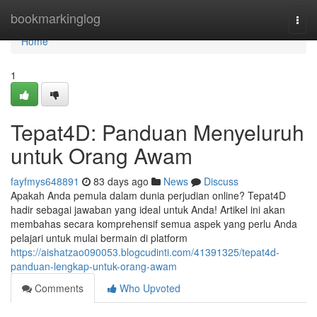
Home
bookmarkinglog
Togg
navi
Home
1
Tepat4D: Panduan Menyeluruh
untuk Orang Awam
fayfmys648891
83 days ago
News
Discuss
Apakah Anda pemula dalam dunia perjudian online? Tepat4D
hadir sebagai jawaban yang ideal untuk Anda! Artikel ini akan
membahas secara komprehensif semua aspek yang perlu Anda
pelajari untuk mulai bermain di platform
https://aishatzao090053.blogcudinti.com/41391325/tepat4d-
panduan-lengkap-untuk-orang-awam
Comments
Who Upvoted