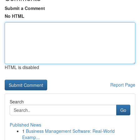
Submit a Comment
No HTML
HTML is disabled
Report Page
Search
Go
Published News
1
Business Management Software: Real-World
Examp...