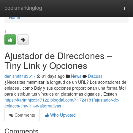
Home
bookmarkinglog
Togg
navi
Home
1
Ajustador de Direcciones –
Tiny Link y Opciones
denismtlt483517
81 days ago
News
Discuss
¿Necesitas minimizar la longitud de un URL? Los acortadores de
enlaces , como Bitly y sus opciones proporcionan una forma fácil
para distribuir tus vínculos en plataformas digitales . Existen
https://karimhjxc347122.blogdal.com/41724181/ajustador-de-
enlaces-tiny-link-y-alternativas
Comments
Who Upvoted
Comments