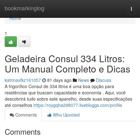
Home
bookmarkinglog
Togg
navi
Home
1
Geladeira Consul 334 Litros:
Um Manual Completo e Dicas
katrinaxfkz161057
81 days ago
News
Discuss
A frigorífico Consul de 334 litros é uma boa opção para
residências que buscam capacidade e economia . Aqui, você
descobrirá tudo sobre este aparelho, desde suas especificações
até conselhos
https://roygqha298077.livebloggs.com/profile
Comments
Who Upvoted
Comments