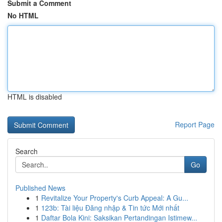
Submit a Comment
No HTML
HTML is disabled
Report Page
Search
Go
Published News
1
Revitalize Your Property's Curb Appeal: A Gu...
1
123b: Tài liệu Đăng nhập & Tin tức Mới nhất
1
Daftar Bola Kini: Saksikan Pertandingan Istimew...