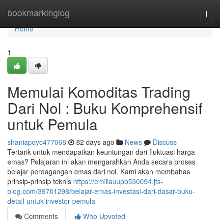
Home
bookmarkinglog
Togg
navi
Home
1
Memulai Komoditas Trading
Dari Nol : Buku Komprehensif
untuk Pemula
shaniapqyc477068
82 days ago
News
Discuss
Tertarik untuk mendapatkan keuntungan dari fluktuasi harga
emas? Pelajaran ini akan mengarahkan Anda secara proses
belajar perdagangan emas dari nol. Kami akan membahas
prinsip-prinsip teknis
https://emiliauupb530094.jts-
blog.com/39701298/belajar-emas-investasi-dari-dasar-buku-
detail-untuk-investor-pemula
Comments
Who Upvoted