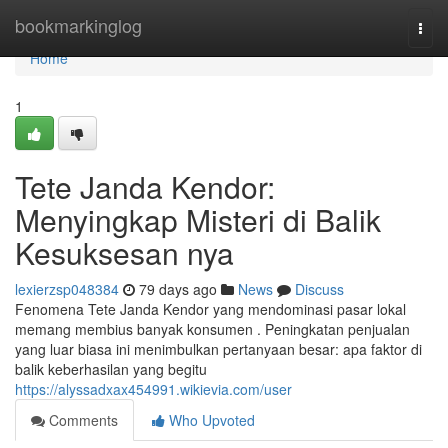
Home
bookmarkinglog
Togg
navi
Home
1
Tete Janda Kendor:
Menyingkap Misteri di Balik
Kesuksesan nya
lexierzsp048384
79 days ago
News
Discuss
Fenomena Tete Janda Kendor yang mendominasi pasar lokal
memang membius banyak konsumen . Peningkatan penjualan
yang luar biasa ini menimbulkan pertanyaan besar: apa faktor di
balik keberhasilan yang begitu
https://alyssadxax454991.wikievia.com/user
Comments
Who Upvoted