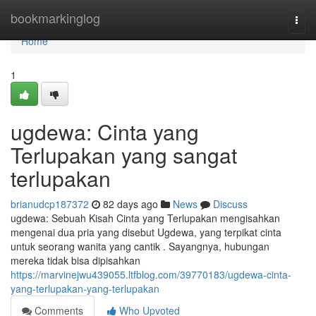
Home
bookmarkinglog
Togg
navi
Home
1
ugdewa: Cinta yang
Terlupakan yang sangat
terlupakan
brianudcp187372
82 days ago
News
Discuss
ugdewa: Sebuah Kisah Cinta yang Terlupakan mengisahkan
mengenai dua pria yang disebut Ugdewa, yang terpikat cinta
untuk seorang wanita yang cantik . Sayangnya, hubungan
mereka tidak bisa dipisahkan
https://marvinejwu439055.ltfblog.com/39770183/ugdewa-cinta-
yang-terlupakan-yang-terlupakan
Comments
Who Upvoted