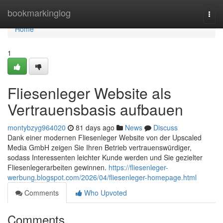
Home
bookmarkinglog
Togg
navi
Home
1
Fliesenleger Website als
Vertrauensbasis aufbauen
montybzyg964020
81 days ago
News
Discuss
Dank einer modernen Fliesenleger Website von der Upscaled
Media GmbH zeigen Sie Ihren Betrieb vertrauenswürdiger,
sodass Interessenten leichter Kunde werden und Sie gezielter
Fliesenlegerarbeiten gewinnen.
https://fliesenleger-
werbung.blogspot.com/2026/04/fliesenleger-homepage.html
Comments
Who Upvoted
Comments