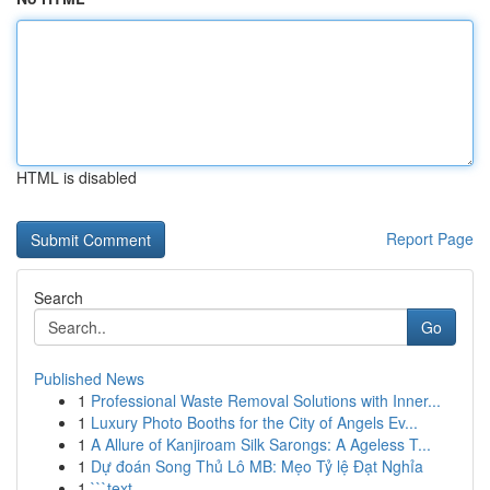
HTML is disabled
Report Page
Search
Go
Published News
1
Professional Waste Removal Solutions with Inner...
1
Luxury Photo Booths for the City of Angels Ev...
1
A Allure of Kanjiroam Silk Sarongs: A Ageless T...
1
Dự đoán Song Thủ Lô MB: Mẹo Tỷ lệ Đạt Nghỉa
1
```text