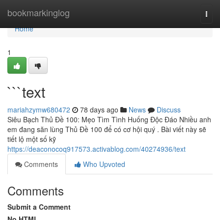
Home
bookmarkinglog
Togg
navi
Home
1
```text
mariahzymw680472
78 days ago
News
Discuss
Siêu Bạch Thủ Đề 100: Mẹo Tìm Tình Huống Độc Đáo Nhiều anh
em đang săn lùng Thủ Đề 100 để có cơ hội quý . Bài viết này sẽ
tiết lộ một số kỹ
https://deaconocoq917573.activablog.com/40274936/text
Comments
Who Upvoted
Comments
Submit a Comment
No HTML