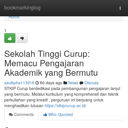
Home
bookmarkinglog
Togg
navi
Home
1
Sekolah Tinggi Curup:
Memacu Pengajaran
Akademik yang Bermutu
saulkpha113918
80 days ago
News
Discuss
STKIP Curup berdedikasi pada pembangunan pengajaran lanjut
yang bermutu. Melalui kurikulum yang komprehensif dan teknik
perkuliahan yang kreatif , perguruan ini berjuang untuk
menghasilkan lulusan
https://stkipcurup.ac.id/
Comments
Who Upvoted