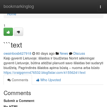
Home
bookmarkinglog
Togg
navi
Home
1
```text
owainbosb627918
80 days ago
News
Discuss
Kaip gyventi Lietuvoje: išlaidos ir biudžetas Norint sėkmingai
gyventi Lietuvoje, būtina atidžiai planuoti savo išlaidas bei sudaryti
biudžetą. Pagrindinės išlaidos apima būstą – nuoma arba būsto
https://craigqmrn476532.blog5star.com/41556241/text
Comments
Who Upvoted
Comments
Submit a Comment
No HTML