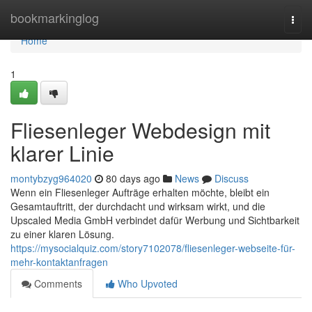
Home
bookmarkinglog
Togg
navi
Home
1
Fliesenleger Webdesign mit
klarer Linie
montybzyg964020
80 days ago
News
Discuss
Wenn ein Fliesenleger Aufträge erhalten möchte, bleibt ein
Gesamtauftritt, der durchdacht und wirksam wirkt, und die
Upscaled Media GmbH verbindet dafür Werbung und Sichtbarkeit
zu einer klaren Lösung.
https://mysocialquiz.com/story7102078/fliesenleger-webseite-für-
mehr-kontaktanfragen
Comments
Who Upvoted