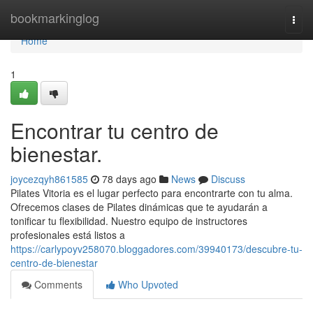
Home
bookmarkinglog
Togg
navi
Home
1
Encontrar tu centro de
bienestar.
joycezqyh861585
78 days ago
News
Discuss
Pilates Vitoria es el lugar perfecto para encontrarte con tu alma.
Ofrecemos clases de Pilates dinámicas que te ayudarán a
tonificar tu flexibilidad. Nuestro equipo de instructores
profesionales está listos a
https://carlypoyv258070.bloggadores.com/39940173/descubre-tu-
centro-de-bienestar
Comments
Who Upvoted