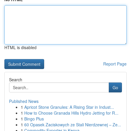
HTML is disabled
Report Page
Search
Go
Published News
1
Apricot Stone Granules: A Rising Star in Indust...
1
How to Choose Granada Hills Hydro Jetting for R...
1
Bingo Plus
1
60 Opasek Zaciskowych ze Stali Nierdzewnej – Ze...
1
Commodity Exporter in Kenya