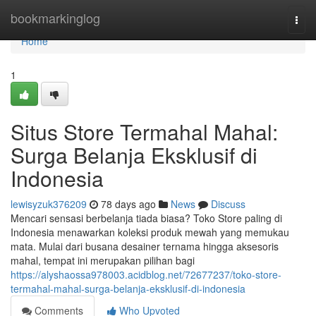
Home
bookmarkinglog
Togg
navi
Home
1
Situs Store Termahal Mahal:
Surga Belanja Eksklusif di
Indonesia
lewisyzuk376209
78 days ago
News
Discuss
Mencari sensasi berbelanja tiada biasa? Toko Store paling di
Indonesia menawarkan koleksi produk mewah yang memukau
mata. Mulai dari busana desainer ternama hingga aksesoris
mahal, tempat ini merupakan pilihan bagi
https://alyshaossa978003.acidblog.net/72677237/toko-store-
termahal-mahal-surga-belanja-eksklusif-di-indonesia
Comments
Who Upvoted