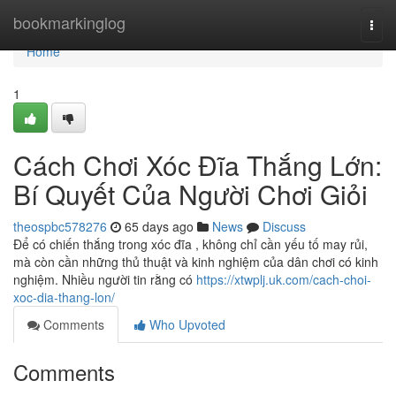
Home
bookmarkinglog
Togg
navi
Home
1
Cách Chơi Xóc Đĩa Thắng Lớn:
Bí Quyết Của Người Chơi Giỏi
theospbc578276
65 days ago
News
Discuss
Để có chiến thắng trong xóc đĩa , không chỉ cần yếu tố may rủi,
mà còn cần những thủ thuật và kinh nghiệm của dân chơi có kinh
nghiệm. Nhiều người tin rằng có
https://xtwplj.uk.com/cach-choi-
xoc-dia-thang-lon/
Comments
Who Upvoted
Comments