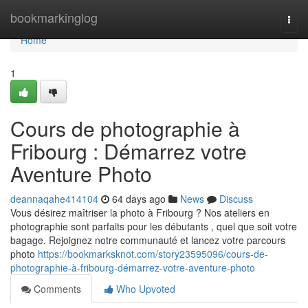
Home
bookmarkinglog
Togg
navi
Home
1
Cours de photographie à
Fribourg : Démarrez votre
Aventure Photo
deannaqahe414104
64 days ago
News
Discuss
Vous désirez maîtriser la photo à Fribourg ? Nos ateliers en
photographie sont parfaits pour les débutants , quel que soit votre
bagage. Rejoignez notre communauté et lancez votre parcours
photo
https://bookmarksknot.com/story23595096/cours-de-
photographie-à-fribourg-démarrez-votre-aventure-photo
Comments
Who Upvoted