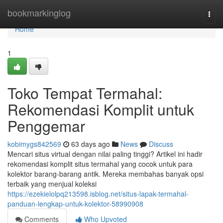
Home
bookmarkinglog
Togg
navi
Home
1
Toko Tempat Termahal:
Rekomendasi Komplit untuk
Penggemar
kobimygs842569
63 days ago
News
Discuss
Mencari situs virtual dengan nilai paling tinggi? Artikel ini hadir
rekomendasi komplit situs termahal yang cocok untuk para
kolektor barang-barang antik. Mereka membahas banyak opsi
terbaik yang menjual koleksi
https://ezekielolpq213598.isblog.net/situs-lapak-termahal-
panduan-lengkap-untuk-kolektor-58990908
Comments
Who Upvoted