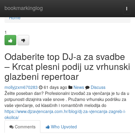
Home
bookmarkinglog
Togg
navi
Home
1
Odaberite top DJ-a za svadbe
– Krcat plesni podij uz vrhunski
glazbeni repertoar
mollyjzxm670283
61 days ago
News
Discuss
Želite poseban dan? Profesionalni izvođač za vjenčanja je tu da u
potpunosti dizajnira vaše snove . Pružamo vrhunsku podršku za
vaše vjenčanje, od klasičnih i romantičnih melodija do
https://www.djzavjencanja.com.hr/blog/dj-za-vjencanja-zagreb-i-
okolica/
Comments
Who Upvoted