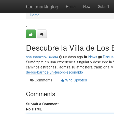
Home
bookmarkinglog
Home
New
Submit
Home
1
Descubre la Villa de Los
shaunanzeo734684
63 days ago
News
Discus
Sumérgete en una experiencia singular y descubre la V
caminos estrechas , admira su atmósfera tradicional y
de-los-barrios-un-tesoro-escondido
Comments
Who Upvoted
Comments
Submit a Comment
No HTML