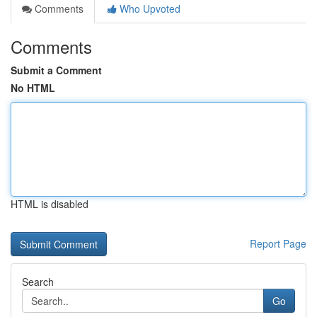
Comments
Who Upvoted
Comments
Submit a Comment
No HTML
HTML is disabled
Report Page
Search
Go