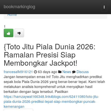
Home
bookmarkinglog
Togg
navi
Home
1
{Toto Jitu Piala Dunia 2026:
Ramalan Presisi Siap
Membongkar Jackpot!
francesafkt916121
63 days ago
News
Discuss
Jangan kesempatan emas ini! Toto Jitu menghadirkan prediksi
sepak bola Piala Dunia 2026 yang benar-benar tepat. Kami telah
melakukan analisis komprehensif untuk menyajikan hasil
berkaitan dengan laga tersebut. Pastikan
https://hamzaywat166348.link4blogs.com/62411080/toto-jitu-
piala-dunia-2026-prediksi-tepat-siap-membongkar-puncak-
kemenangan