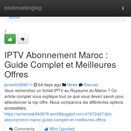
Home
bookmarkinglog
Togg
navi
Home
1
IPTV Abonnement Maroc :
Guide Complet et Meilleures
Offres
janactic589611
64 days ago
News
Discuss
Vous recherchez un forfait IPTV au Royaume du Maroc ? Ce
article complet vous explique tout ce que vous devez savoir pour
sélectionner la top offre. Nous comparons les différentes options
accessibles,
https://amiensqk940878.worldblogged.com/47972427/iptv-
abonnement-maroc-guide-complet-et-meilleures-offres
Comments
Who Upvoted