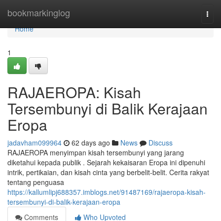
Home
bookmarkinglog
Togg
navi
Home
1
RAJAEROPA: Kisah
Tersembunyi di Balik Kerajaan
Eropa
jadavham099964
62 days ago
News
Discuss
RAJAEROPA menyimpan kisah tersembunyi yang jarang
diketahui kepada publik . Sejarah kekaisaran Eropa ini dipenuhi
intrik, pertikaian, dan kisah cinta yang berbelit-belit. Cerita rakyat
tentang penguasa
https://kallumlipj688357.imblogs.net/91487169/rajaeropa-kisah-
tersembunyi-di-balik-kerajaan-eropa
Comments
Who Upvoted