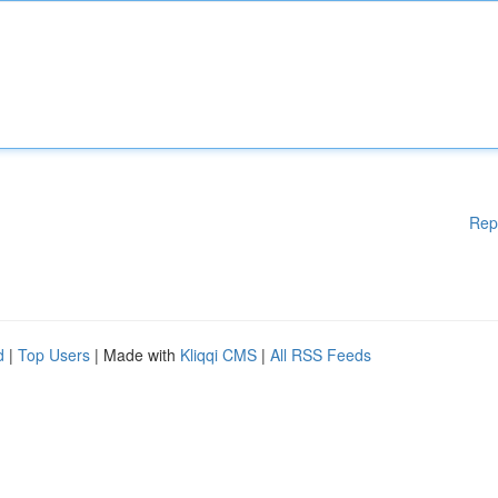
Rep
d
|
Top Users
| Made with
Kliqqi CMS
|
All RSS Feeds