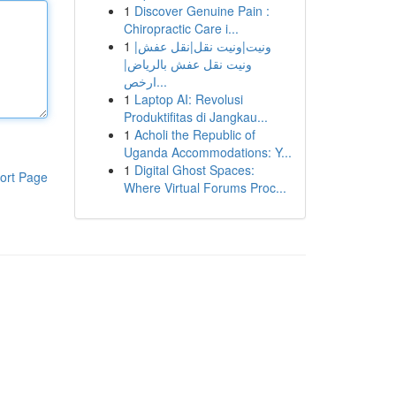
1
Discover Genuine Pain :
Chiropractic Care i...
1
ونيت|ونيت نقل|نقل عفش|
ونيت نقل عفش بالرياض|
ارخص...
1
Laptop AI: Revolusi
Produktifitas di Jangkau...
1
Acholi the Republic of
Uganda Accommodations: Y...
1
Digital Ghost Spaces:
ort Page
Where Virtual Forums Proc...