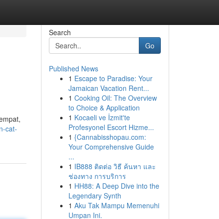
Search
Go
Published News
1
Escape to Paradise: Your
Jamaican Vacation Rent...
1
Cooking Oil: The Overview
to Choice & Application
1
Kocaeli ve İzmit'te
tempat,
Profesyonel Escort Hizme...
n-cat-
1
{Cannabisshopau.com:
Your Comprehensive Guide
...
1
IB888 ติดต่อ วิธี ค้นหา และ
ช่องทาง การบริการ
1
HH88: A Deep Dive into the
Legendary Synth
1
Aku Tak Mampu Memenuhi
Umpan Ini.