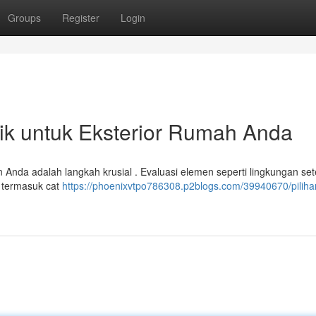
Groups
Register
Login
ik untuk Eksterior Rumah Anda
Anda adalah langkah krusial . Evaluasi elemen seperti lingkungan se
l termasuk cat
https://phoenixvtpo786308.p2blogs.com/39940670/piliha