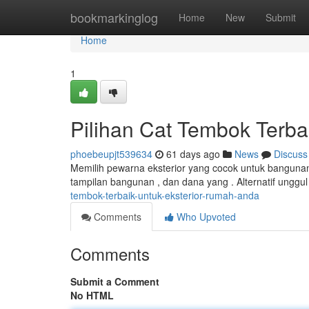
Home
bookmarkinglog
Home
New
Submit
Home
1
Pilihan Cat Tembok Terba
phoebeupjt539634
61 days ago
News
Discuss
Memilih pewarna eksterior yang cocok untuk bangunan 
tampilan bangunan , dan dana yang . Alternatif unggu
tembok-terbaik-untuk-eksterior-rumah-anda
Comments
Who Upvoted
Comments
Submit a Comment
No HTML