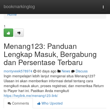
Home
bookmarkinglog
Togg
navi
Home
1
Menang123: Panduan
Lengkap Masuk, Bergabung
dan Persentase Terbaru
montyveek578974
60 days ago
News
Discuss
Ingin mempelajari lebih lanjut mengenai situs Menang123?
Ulasan ini akan memberikan informasi detail tentang cara
mengikuti masuk akun, proses registrasi, dan memeriksa Return
to Player hari ini. Pastikan Anda mengikuti
https://heylink.me/menang123-link/
Comments
Who Upvoted