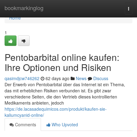
Home
bookmarkinglog
Togg
navi
Home
1
Pentobarbital online kaufen:
Ihre Optionen und Risiken
qasimdjcw746262
62 days ago
News
Discuss
Der Erwerb von Pentobarbital über das Internet ist ein Thema,
das mit erheblichen Risiken verbunden ist. Es gibt zwar
verschiedene Seiten, die den Vertrieb dieses kontrollierten
Medikaments anbieten, jedoch
https://de.lacasadequimicos.com/produkt/kaufen-sie-
kaliumcyanid-online/
Comments
Who Upvoted