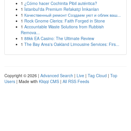
1
¿Cómo hacer Cochinita Pibil auténtica?
1
İstanbul'da Premium Refakatçi İmkanları
1
Качественный ремонт Создаем уют и облик ваш...
1
Rock Gnome Clerics: Faith Forged in Stone
1
Accountable Waste Solutions from Rubbish
Remova...
1
88kk EA Casino: The Ultimate Review
1
The Bay Area's Oakland Limousine Services: Firs...
Copyright © 2026 |
Advanced Search
|
Live
|
Tag Cloud
|
Top
Users
| Made with
Kliqqi CMS
|
All RSS Feeds