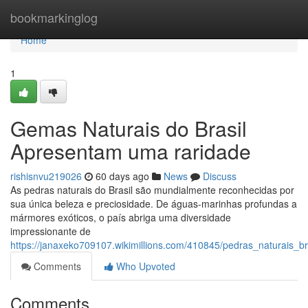
Home
bookmarkinglog
Home
1
Gemas Naturais do Brasil
Apresentam uma raridade
rishisnvu219026
60 days ago
News
Discuss
As pedras naturais do Brasil são mundialmente reconhecidas por
sua única beleza e preciosidade. De águas-marinhas profundas a
mármores exóticos, o país abriga uma diversidade
impressionante de
https://janaxeko709107.wikimillions.com/410845/pedras_naturais_b
Comments
Who Upvoted
Comments