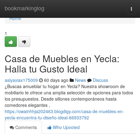
Home
bookmarkinglog
Togg
navi
Home
1
Casa de Muebles en Yecla:
Halla tu Gusto Ideal
asiyaxiax175009
60 days ago
News
Discuss
¿Buscas amueblar tu hogar en Yecla? Nuestra showroom de
mobiliario te ofrece una amplia selección de opciones para todos
los presupuestos. Desde sillones contemporáneos hasta
comedores elegantes ,
https://owainhhja202463.blogdigy.com/casa-de-muebles-en-
yecla-encuentra-tu-diseño-ideal-66933792
Comments
Who Upvoted