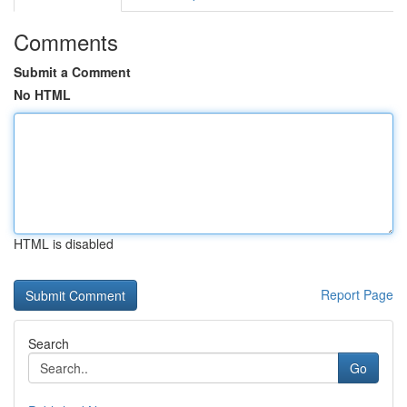
Comments
Submit a Comment
No HTML
HTML is disabled
Report Page
Search
Go