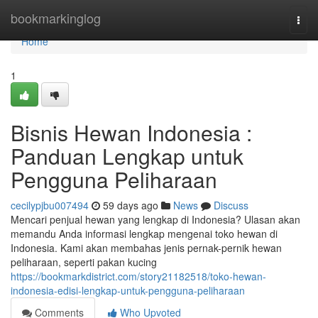
Home
bookmarkinglog
Togg
navi
Home
1
Bisnis Hewan Indonesia :
Panduan Lengkap untuk
Pengguna Peliharaan
cecilypjbu007494
59 days ago
News
Discuss
Mencari penjual hewan yang lengkap di Indonesia? Ulasan akan
memandu Anda informasi lengkap mengenai toko hewan di
Indonesia. Kami akan membahas jenis pernak-pernik hewan
peliharaan, seperti pakan kucing
https://bookmarkdistrict.com/story21182518/toko-hewan-
indonesia-edisi-lengkap-untuk-pengguna-peliharaan
Comments
Who Upvoted