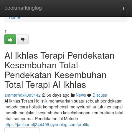
Home
bookmarkinglog
Togg
navi
Home
1
Al Ikhlas Terapi Pendekatan
Kesembuhan Total
Pendekatan Kesembuhan
Total Terapi Al Ikhlas
ammarhdxk085442
58 days ago
News
Discuss
Al Ikhlas Terapi Holistik menawarkan suatu sebuah pendekatan
metode cara holistik komprehensif menyeluruh untuk mencapai
meraih menjalani kesembuhan keseimbangan kemerataan total
utuh sempurna. Pendekatan ini Metode
https://janicermtj244409.gynoblog.com/profile