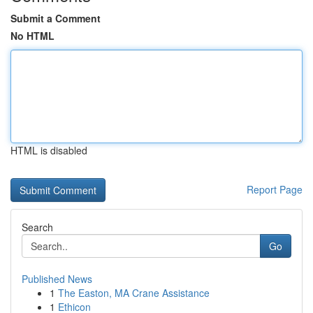
Submit a Comment
No HTML
HTML is disabled
Report Page
Search
Go
Published News
1
The Easton, MA Crane Assistance
1
Ethicon