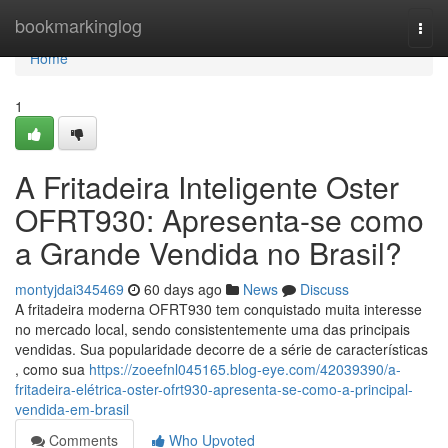
Home
bookmarkinglog
Togg
navi
Home
1
A Fritadeira Inteligente Oster
OFRT930: Apresenta-se como
a Grande Vendida no Brasil?
montyjdai345469
60 days ago
News
Discuss
A fritadeira moderna OFRT930 tem conquistado muita interesse
no mercado local, sendo consistentemente uma das principais
vendidas. Sua popularidade decorre de a série de características
, como sua
https://zoeefnl045165.blog-eye.com/42039390/a-
fritadeira-elétrica-oster-ofrt930-apresenta-se-como-a-principal-
vendida-em-brasil
Comments
Who Upvoted