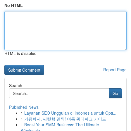
No HTML
HTML is disabled
Report Page
Search
Go
Published News
1
Layanan SEO Unggulan di Indonesia untuk Opti...
1
가평빠지, 짜릿함 만끽! 여름 워터파크 가이드
1
Boost Your SMM Business: The Ultimate
Wholesale...