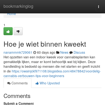
Home
bookmarkinglog
Togg
navi
Home
1
Hoe je wiet binnen kweekt
nanammmk729061
60 days ago
News
Discuss
Het opzetten van een indoor kweek voor cannabisplanten kan
gemakkelijk lijken, maar er komt behoorlijk wat bij kijken. Deze
handleiding is bedoeld op mensen die net starten en geeft inzicht
in de
https://owainjckf971108.blogsidea.com/48478842/voordelig-
cannabis-verbouwen-tips-voor-beginners
Comments
Who Upvoted
Comments
Submit a Comment