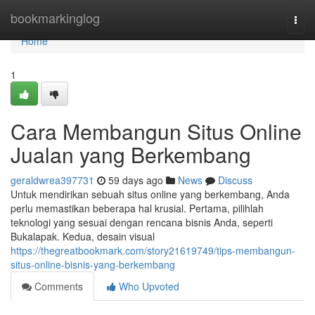
Home
bookmarkinglog
Togg
navi
Home
1
Cara Membangun Situs Online
Jualan yang Berkembang
geraldwrea397731
59 days ago
News
Discuss
Untuk mendirikan sebuah situs online yang berkembang, Anda
perlu memastikan beberapa hal krusial. Pertama, pilihlah
teknologi yang sesuai dengan rencana bisnis Anda, seperti
Bukalapak. Kedua, desain visual
https://thegreatbookmark.com/story21619749/tips-membangun-
situs-online-bisnis-yang-berkembang
Comments
Who Upvoted