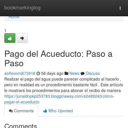
Home
bookmarkinglog
Togg
navi
Home
1
Pago del Acueducto: Paso a
Paso
aoifevomi672618
58 days ago
News
Discuss
Realizar el pago del agua puede parecer complicado al hacerlo ,
pero en realidad es un procedimiento bastante fácil . Este artículo
le mostrará los procedimientos para abonar el recibo de manera
https://junaidnpkp253783.blogginaway.com/42489243/cómo-
pagar-el-acueducto
Comments
Who Upvoted
Comments